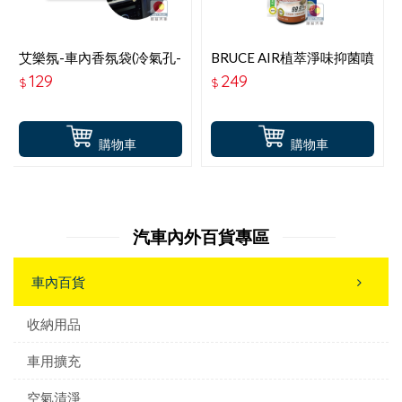
艾樂氛-車內香氛袋(冷氣孔-
BRUCE AIR植萃淨味抑菌噴
室內吊掛2用)-雪松柚茶(柑
霧-柚青
129
249
$
$
橘木質調) PW-801
購物車
購物車
汽車內外百貨專區
車內百貨
收納用品
車用擴充
空氣清淨