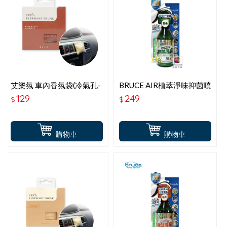
艾樂氛 車內香氛袋(冷氣孔-
BRUCE AIR植萃淨味抑菌噴
室內吊掛2用)-麝香之華(花
霧-無香
129
249
$
$
果麝香調) PW-802
購物車
購物車