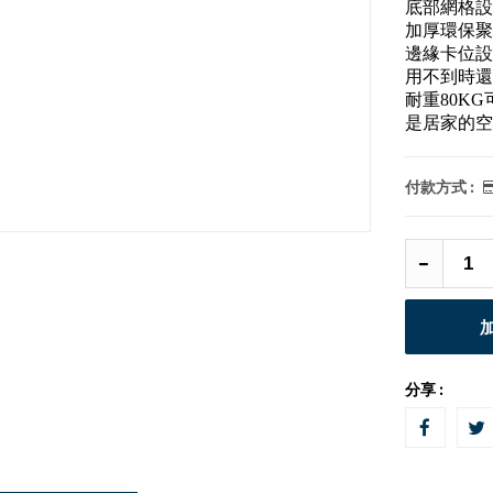
底部網格設
加厚環保聚
邊緣卡位設
用不到時還
耐重80K
是居家的空
付款方式 :
分享 :