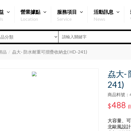
益
營業據點
服務項目
活動訊息
Us
Location
Service
News
劦大- 防水耐重可摺疊收納盒( HD-241)
用品
劦大-
241)
商品料號：47
488
$
(
大容量、可
北歐風設計