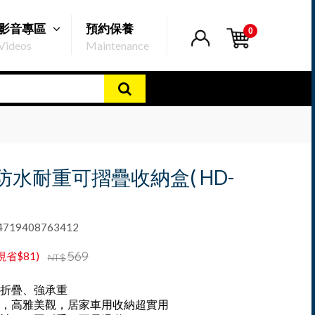
影音專區
預約保養
0
Videos
Maintenance
 防水耐重可摺疊收納盒( HD-
19408763412
569
現省$81)
NT$
折疊、強承重
，高雅美觀，居家車用收納超實用