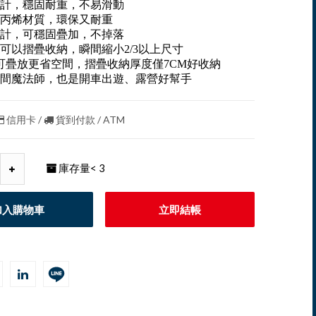
計，穩固耐重，不易滑動
丙烯材質，環保又耐重
計，可穩固疊加，不掉落
可以摺疊收納，瞬間縮小2/3以上尺寸
G可疊放更省空間，摺疊收納厚度僅7CM好收納
間魔法師，也是開車出遊、露營好幫手
信用卡 /
貨到付款 / ATM
庫存量
< 3
加入購物車
立即結帳