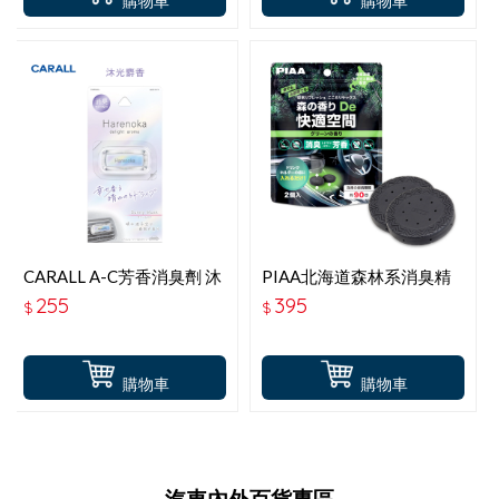
購物車
購物車
CARALL A-C芳香消臭劑 沐
PIAA北海道森林系消臭精
光麝香 J3675
油 草本香 KK-TD3
255
395
$
$
購物車
購物車
汽車內外百貨專區