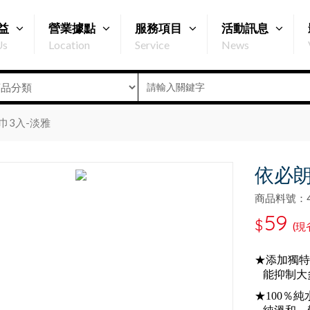
益
營業據點
服務項目
活動訊息
Us
Location
Service
News
巾3入-淡雅
依必朗
商品料號：47
59
$
(現
★添加獨特Ch
能抑制大
★100％