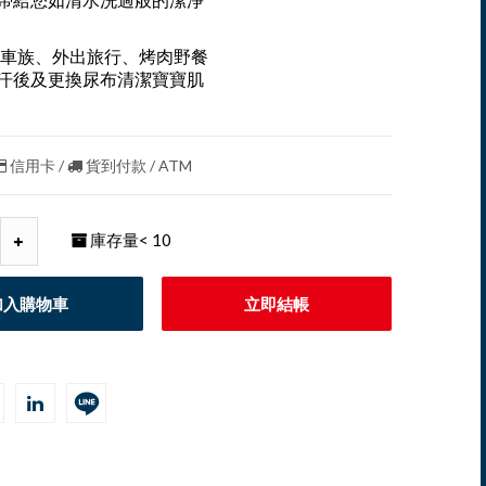
帶給您如清水洗過般的潔淨
車族、外出旅行、烤肉野餐
汗後及更換尿布清潔寶寶肌
信用卡 /
貨到付款 / ATM
庫存量
< 10
加入購物車
立即結帳