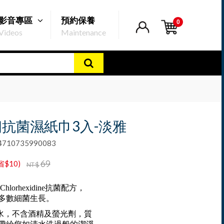
影音專區
預約保養
0
Videos
Maintenance
抗菌濕紙巾3入-淡雅
10735990083
69
省$10)
NT$
lorhexidine抗菌配方，
多數細菌生長。
純水，不含酒精及螢光劑，質