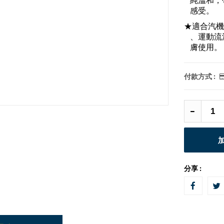
純溫和，
感受。
★適合汽機
、運動流
膚使用。
付款方式 :
分享 :