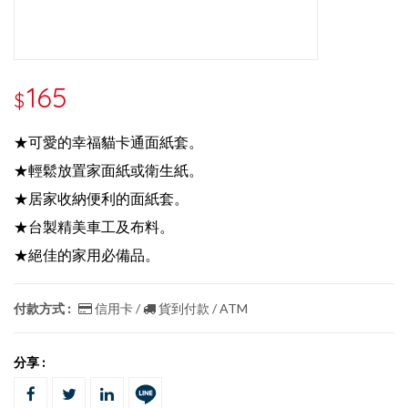
165
$
★可愛的幸福貓卡通面紙套。
★輕鬆放置家面紙或衛生紙。
★居家收納便利的面紙套。
★台製精美車工及布料。
★絕佳的家用必備品。
付款方式 :
信用卡 /
貨到付款 / ATM
分享 :