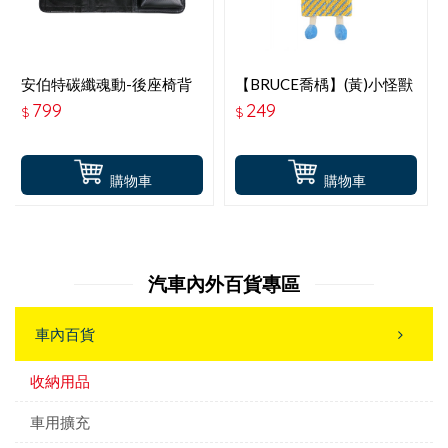
安伯特碳纖魂動-後座椅背
【BRUCE喬楀】(黃)小怪獸
置物袋 ABT-A168
面紙套
799
249
$
$
購物車
購物車
汽車內外百貨專區
車內百貨
收納用品
車用擴充