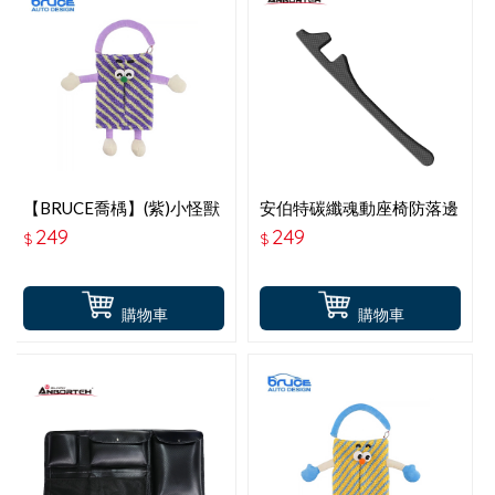
【BRUCE喬楀】(紫)小怪獸
安伯特碳纖魂動座椅防落邊
面紙套
條 ABT-A190
249
249
$
$
購物車
購物車