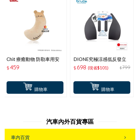
Chit 療癒動物 防勒車用安
DIONE究極涼感低反發立
全帶枕-可愛小熊 HG-SB-
體舒腰墊 DC525
459
698
799
$
$
(現省$101)
$
03
購物車
購物車
汽車內外百貨專區
車內百貨