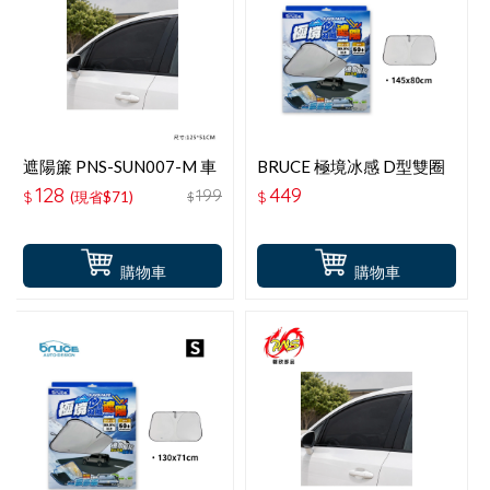
遮陽簾 PNS-SUN007-M 車
BRUCE 極境冰感 D型雙圈
窗遮陽防蚊罩 M(轎車用)2
遮陽L-145x80CM
128
449
199
$
(現省$71)
$
$
入
購物車
購物車