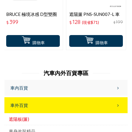
BRUCE 極境冰感 D型雙圈
遮陽簾 PNS-SUN007-L 車
遮陽S-130x71CM
窗遮陽防蚊罩 L(RV車用)2
399
128
199
$
$
(現省$71)
$
入
購物車
購物車
汽車內外百貨專區
車內百貨
車外百貨
遮陽板(簾)
車身改裝精品