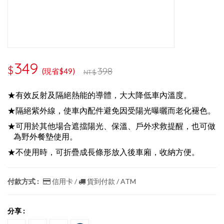
349
$
398
(現省$49)
NT$
★有效反射及隔絕熱能的導體，大大降低車內溫度。
★隔絕紫外線，使車內配件避免因受陽光曝曬而老化褪色。
★可用於其他場合遮擋陽光、保溫、戶外求救提醒，也可做
為野外餐墊使用。
★不使用時，可折疊成長條形放入後車廂，收納方便。
付款方式 :
信用卡 /
貨到付款 / ATM
分享 :