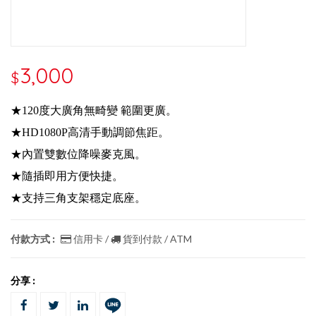
3,000
$
★120度大廣角無畸變 範圍更廣。
★HD1080P高清手動調節焦距。
★內置雙數位降噪麥克風。
★隨插即用方便快捷。
★支持三角支架穩定底座。
付款方式 :
信用卡 /
貨到付款 / ATM
分享 :