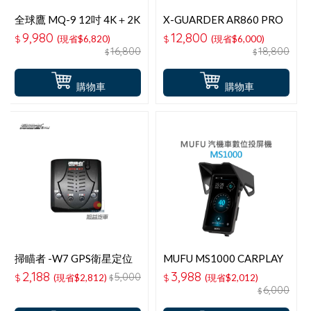
全球鷹 MQ-9 12吋 4K＋2K
X-GUARDER AR860 PRO
GPS-WIFI 電子後視鏡＋
4K GPS 雙鏡頭電子後視鏡
9,980
12,800
$
(現省$6,820)
$
(現省$6,000)
64G記憶卡-台灣製造
＋128G
16,800
18,800
$
$
購物車
購物車
掃瞄者 -W7 GPS衛星定位
MUFU MS1000 CARPLAY
區間偵測固定點測速器
汽機車數位投屏機
2,188
3,988
5,000
$
(現省$2,812)
$
(現省$2,012)
$
6,000
$