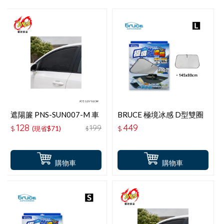
遮陽簾 PNS-SUN007-M 車
BRUCE 極境冰感 D型雙圈
窗遮陽防蚊罩 M(轎車用)2
遮陽L-145x80CM
128
449
199
$
(現省$71)
$
$
入
購物車
購物車