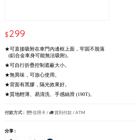
299
$
★可直接吸附在車門內邊框上面，牢固不脫落
(鋁合金車身可能無法吸附)。
★可自行折疊控制遮蔽大小。
★無異味，可放心使用。
★背面有黑膠，隔光效果好。
★質地輕薄、易清洗、手感絲滑 (190T)。
付款方式 :
信用卡 /
貨到付款 / ATM
分享 :