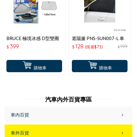
BRUCE 極境冰感 D型雙圈
遮陽簾 PNS-SUN007-L 車
遮陽S-130x71CM
窗遮陽防蚊罩 L(RV車用)2
399
128
199
$
$
(現省$71)
$
入
購物車
購物車
汽車內外百貨專區
車內百貨
車外百貨