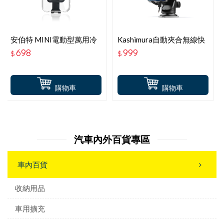
安伯特 MINI電動型萬用冷
Kashimura自動夾合無線快
氣口手機架 ABT-A077-1
充吸盤型手機支架-15W-
698
999
$
$
KW-30
購物車
購物車
汽車內外百貨專區
車內百貨
收納用品
車用擴充