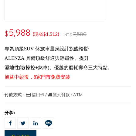
5,988
$
7,500
(現省$1,512)
NT$
專為頂級SUV 休旅車量身設計旗艦輪胎
ALENZA
具備頂級舒適與靜肅性、提升
濕地性能(操控+煞車)、優越的磨耗壽命三大特點。
旭益中彰投，8家門市免費安裝
付款方式 :
信用卡 /
貨到付款 / ATM
分享 :