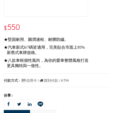
550
$
★堅固耐用、圓潤邊框、耐髒防鏽。
★汽車新式6/7碼皆適用，完美貼合市面上95%
新舊式車牌規格。
★八款車框個性風尚，為你的愛車整體風格打造
更具獨特與一致性。
付款方式 :
信用卡 /
貨到付款 / ATM
分享 :