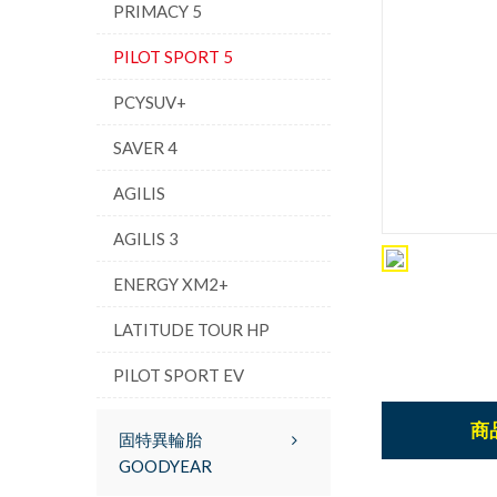
PRIMACY 5
PILOT SPORT 5
PCYSUV+
SAVER 4
AGILIS
AGILIS 3
ENERGY XM2+
LATITUDE TOUR HP
PILOT SPORT EV
商
固特異輪胎
GOODYEAR