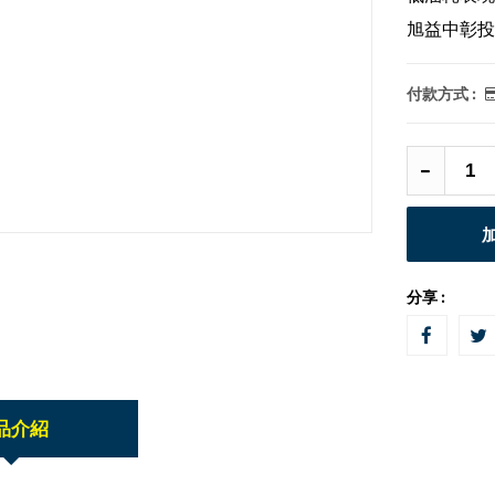
旭益中彰投
付款方式 :
分享 :
品介紹