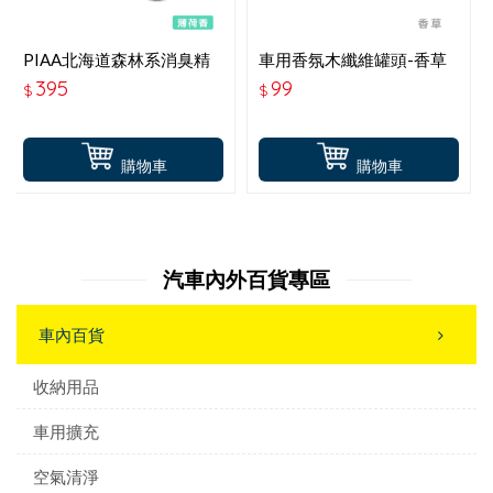
PIAA北海道森林系消臭精
車用香氛木纖維罐頭-香草
油 薄荷香 KK-TD2
395
99
$
$
購物車
購物車
汽車內外百貨專區
車內百貨
收納用品
車用擴充
空氣清淨