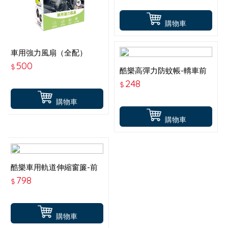
購物車
車用強力風扇（全配）
500
$
酷樂高彈力防蚊帳-轎車前
窗2入(有開孔)ABT-A146
248
$
購物車
購物車
酷樂車用軌道伸縮窗簾-前
窗2入-50x39CM ABT-
798
$
A139
購物車