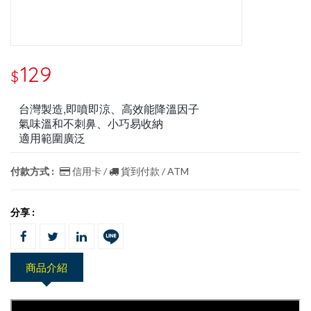
129
$
台灣製造,即噴即涼、高效能降溫因子
氣味溫和不刺鼻、小巧易收納
適用範圍廣泛
付款方式 :
信用卡 /
貨到付款 / ATM
分享 :
商品介紹