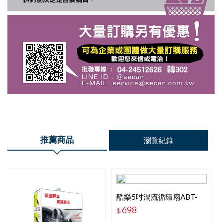
推薦商品
瀏覽紀錄
酷樂5吋渦流循環扇ABT-
E083
698
$