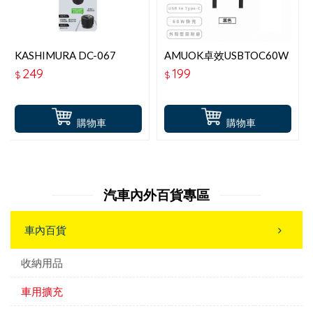
KASHIMURA DC-067
AMUOK卓效USBTOC60W
QC+PD 雙孔高速快充車充
數據線1.2M黑
249
199
$
$
頭 38W(20W+18W)
購物車
購物車
汽車內外百貨專區
車內百貨
收納用品
車用擴充