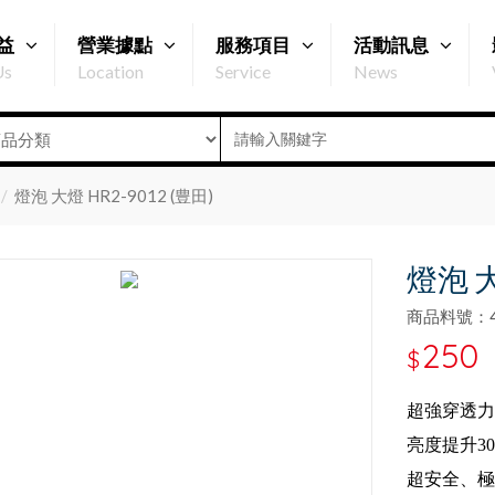
益
營業據點
服務項目
活動訊息
Us
Location
Service
News
燈泡 大燈 HR2-9012 (豊田)
燈泡 大
商品料號：47
250
$
超強穿透力
亮度提升30
超安全、極