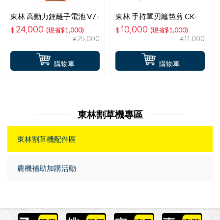
東林 高動力鋰離子電池 V7-
東林 手持單刃籬笆剪 CK-
30AH 電池
300V2
24,000
10,000
$
(現省$1,000)
$
(現省$1,000)
25,000
11,000
$
$
購物車
購物車
東林割草機專區
東林割草機配件區
農機補助加購活動