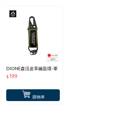
DIONE森活皮革鑰匙環-軍
綠
199
$
購物車