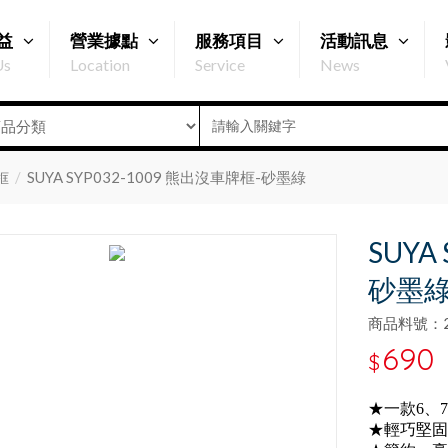
益
營業據點
服務項目
活動訊息
Us
Location
Service
News
SUYA SYP032-1009 熊出沒車牌框-砂墨綠
框
SUYA
砂墨
商品料號：2
690
$
★一款6、
★輕巧堅固