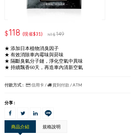
118
$
149
(現省$31)
NT$
★ 添加日本植物消臭因子
★ 有效消除車內霉味與菸味
★ 隔斷臭氣分子鏈，淨化空氣中異味
★ 持續飄香60天，再造車內清新空氣
付款方式 :
信用卡 /
貨到付款 / ATM
分享 :
商品介紹
規格說明