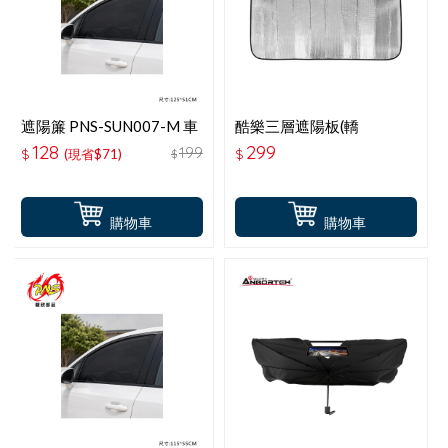
遮陽簾 PNS-SUN007-M 車
酷樂三層遮陽板(轎
窗遮陽防蚊罩 M(轎車用)2
車)130*60CM ABT-A137
128
299
199
$
(現省$71)
$
$
入
購物車
購物車