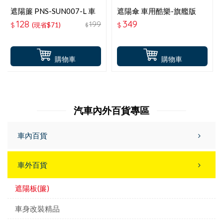
遮陽簾 PNS-SUN007-L 車
遮陽傘 車用酷樂-旗艦版
窗遮陽防蚊罩 L(RV車用)2
ABT-A169
128
349
199
$
(現省$71)
$
$
入
購物車
購物車
汽車內外百貨專區
車內百貨
車外百貨
遮陽板(簾)
車身改裝精品