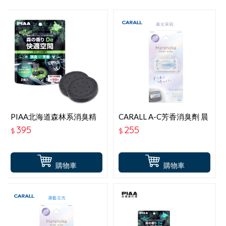
PIAA北海道森林系消臭精
CARALL A-C芳香消臭劑 晨
油 草本香 KK-TD3
光茉莉 J3677
395
255
$
$
購物車
購物車