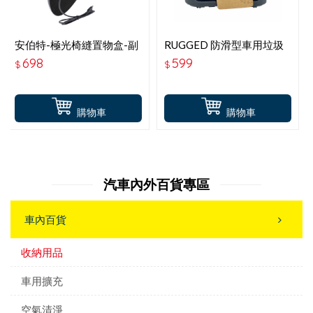
安伯特-極光椅縫置物盒-副
RUGGED 防滑型車用垃圾
駕-USB-TYPE C充電
桶 PF-436
698
599
$
$
購物車
購物車
汽車內外百貨專區
車內百貨
收納用品
車用擴充
空氣清淨