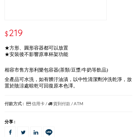
219
$
★方形、圓形容器都可以放置
★安裝後不影響原車杯架功能
相容市售方形利樂包容器(茶類/豆漿/牛奶等飲品)
全產品可水洗，如有髒汙油漬，以中性清潔劑沖洗乾淨，放
置於陰涼處晾乾可回復原本色澤。
付款方式 :
信用卡 /
貨到付款 / ATM
分享 :