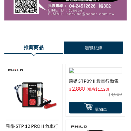
推薦商品
瀏覽紀錄
飛樂 STP09 II 救車行動電
源X打氣機 透明升級版
2,880
$
(現省$1,120)
4,000
$
購物車
飛樂 STP 12 PRO II 救車行