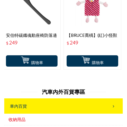
安伯特碳纖魂動座椅防落邊
【BRUCE喬楀】(紅)小怪獸
條 ABT-A190
面紙套
249
249
$
$
購物車
購物車
汽車內外百貨專區
車內百貨
收納用品