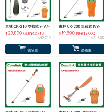
東林 CK-210 雙截式＋(V7-
東林 CK-200 單截式 (V8-
20AH高動力電池＋充電器)
15AH高動力電池＋充電器)
29,800
19,800
$
(現省$12,910)
$
(現省$2,000)
超值優惠活動套餐
電動割草機-適用農機補助
42,710
21,800
$
$
購物車
購物車