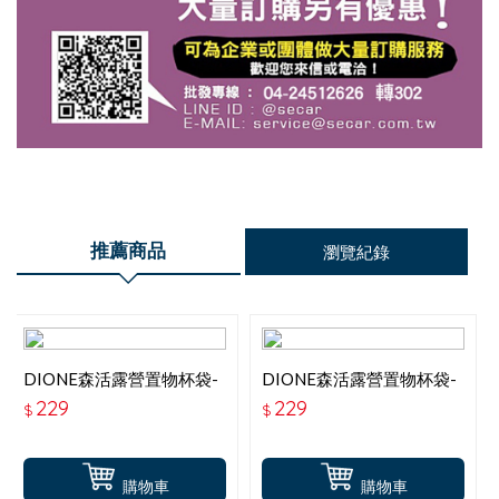
推薦商品
瀏覽紀錄
DIONE森活露營置物杯袋-
DIONE森活露營置物杯袋-
軍綠
卡其
229
229
$
$
購物車
購物車