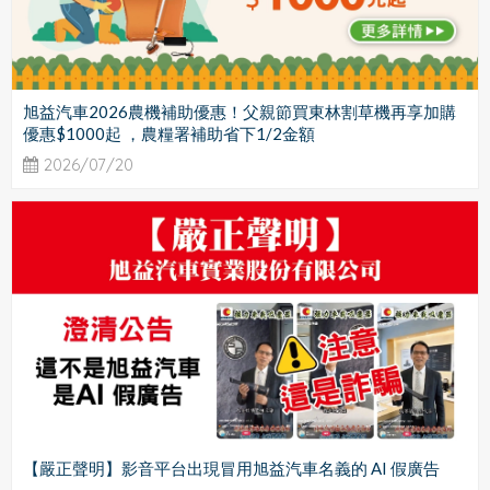
旭益汽車2026農機補助優惠！父親節買東林割草機再享加購
優惠$1000起 ，農糧署補助省下1/2金額
2026/07/20
【嚴正聲明】影音平台出現冒用旭益汽車名義的 AI 假廣告