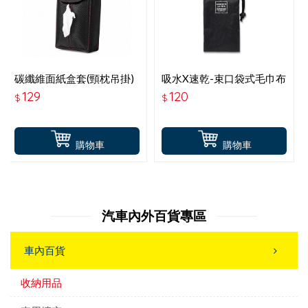
碳纖維面紙盒套(頸枕吊掛)
吸水X速乾-束口袋式毛巾布
PNS-FC002C
摺疊傘收納袋-黑 PW-84
129
120
$
$
購物車
購物車
汽車內外百貨專區
車內百貨
收納用品