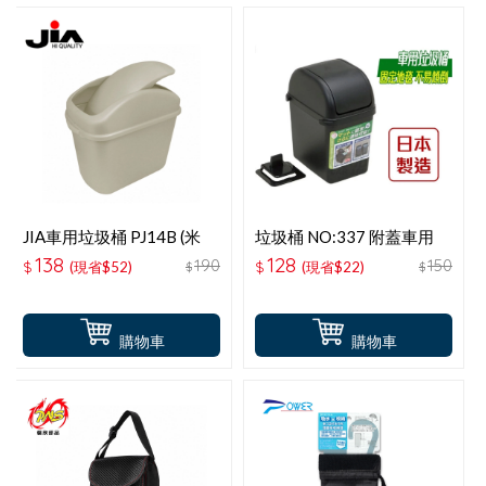
JIA車用垃圾桶 PJ14B (米
垃圾桶 NO:337 附蓋車用
色)
138
128
190
150
$
(現省$52)
$
(現省$22)
$
$
購物車
購物車