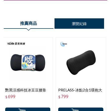
推薦商品
瀏覽紀錄
艷黑涼感科技冰豆豆腰靠
PRELASS-冰點2合1環抱大
腰靠休閒睡枕 AI62049
699
799
$
$