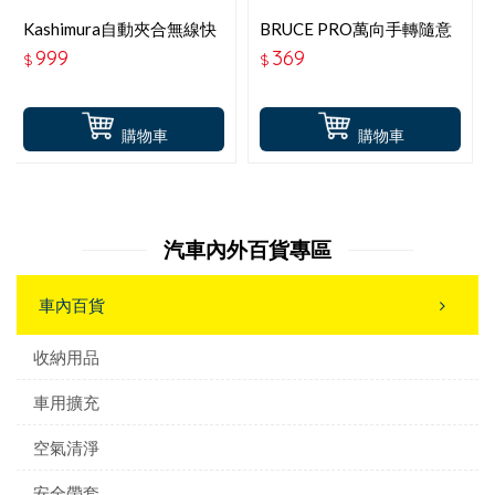
Kashimura自動夾合無線快
BRUCE PRO萬向手轉隨意
充冷氣口手機支架-15W-
吸盤底座
999
369
$
$
KW-29
購物車
購物車
汽車內外百貨專區
車內百貨
收納用品
車用擴充
空氣清淨
安全帶套