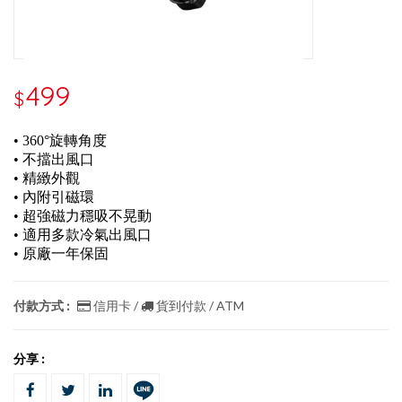
499
$
• 360°旋轉角度
• 不擋出風口
• 精緻外觀
• 內附引磁環
• 超強磁力穩吸不晃動
• 適用多款冷氣出風口
• 原廠一年保固
付款方式 :
信用卡 /
貨到付款 / ATM
分享 :