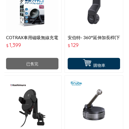
COTRAX車用磁吸無線充電
安伯特- 360°延伸加長桿(下
座-萬用出風口-XJ-MSH01
座)延長座 ABT-A189
1,399
129
$
$
已售完
購物車