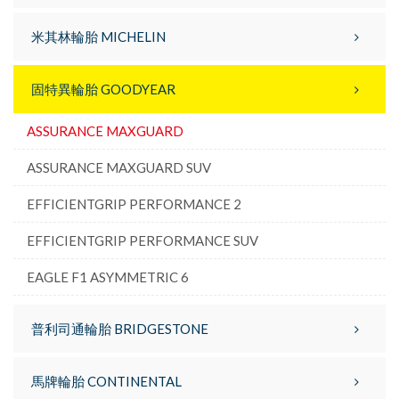
米其林輪胎 MICHELIN
固特異輪胎 GOODYEAR
ASSURANCE MAXGUARD
ASSURANCE MAXGUARD SUV
EFFICIENTGRIP PERFORMANCE 2
EFFICIENTGRIP PERFORMANCE SUV
EAGLE F1 ASYMMETRIC 6
普利司通輪胎 BRIDGESTONE
馬牌輪胎 CONTINENTAL