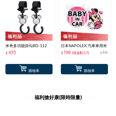
米奇多功能掛勾BD-112
日本NAPOLEX 汽車車用米
妮後窗搖擺傳言板 留言板
435
198
315
$
$
(現省$117)
$
BD-402
購物車
購物車
福利搶好康(限時限量)