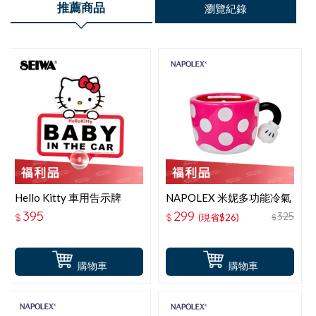
推薦商品
瀏覽紀錄
Hello Kitty 車用告示牌
NAPOLEX 米妮多功能冷氣
KT282
孔飲料架 WN-28
395
299
325
$
$
(現省$26)
$
購物車
購物車