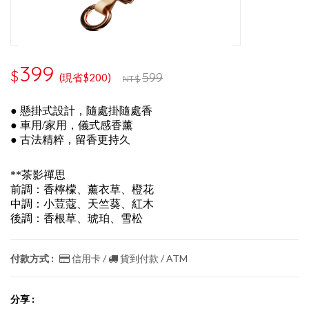
399
$
599
(現省$200)
NT$
● 懸掛式設計，隨處掛隨處香
● 車用/家用，儀式感香薰
● 古法精粹，留香更持久
**茶影禪思
前調：香檸檬、薰衣草、橙花
中調：小荳蔻、天竺葵、紅木
後調：香根草、琥珀、雪松
付款方式 :
信用卡 /
貨到付款 / ATM
分享 :