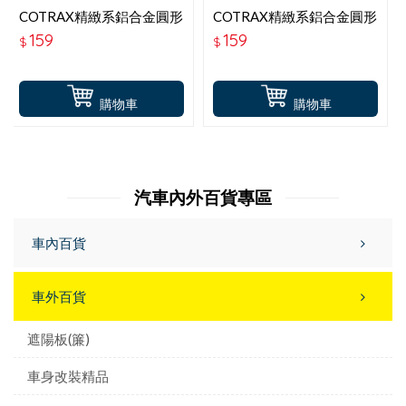
COTRAX精緻系鋁合金圓形
COTRAX精緻系鋁合金圓形
牌照螺絲-消光鐵灰(二入)
牌照螺絲-消光銀(二入)
159
159
$
$
購物車
購物車
汽車內外百貨專區
車內百貨
車外百貨
遮陽板(簾)
車身改裝精品