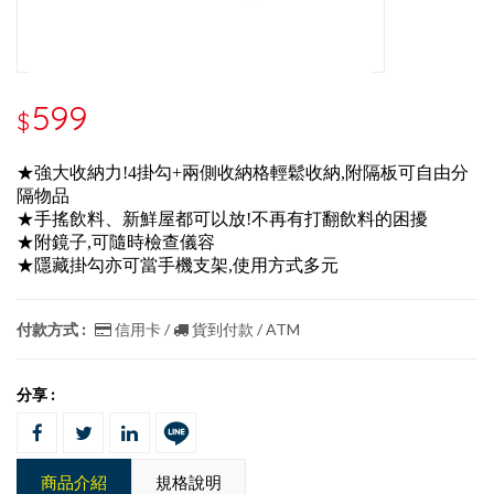
599
$
★強大收納力!4掛勾+兩側收納格輕鬆收納,附隔板可自由分
隔物品
★手搖飲料、新鮮屋都可以放!不再有打翻飲料的困擾
★附鏡子,可隨時檢查儀容
★隱藏掛勾亦可當手機支架,使用方式多元
付款方式 :
信用卡 /
貨到付款 / ATM
分享 :
商品介紹
規格說明