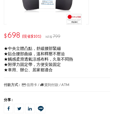
698
$
799
(現省$101)
NT$
★中央立體凸點，舒緩腰部緊繃
★貼合腰部曲線，溫和釋壓不壓迫
★觸感柔滑透氣涼感布料，久靠不悶熱
★附彈力固定帶，方便安裝固定
★車用、辦公、居家都適合
付款方式 :
信用卡 /
貨到付款 / ATM
分享 :