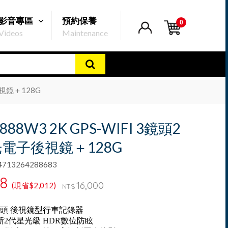
影音專區
預約保養
0
Videos
Maintenance
後視鏡＋128G
R888W3 2K GPS-WIFI 3鏡頭2
電子後視鏡＋128G
13264288683
88
16,000
(現省$2,012)
NT$
頭 後視鏡型行車記錄器
新2代星光級 HDR數位防眩