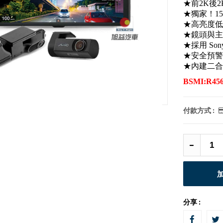
★前2K後
★獨家！15
★高亮度低
★鏡頭與主
★採用 So
★安全預警
★內建二合
BSMI:R456
付款方式 :
分享 :