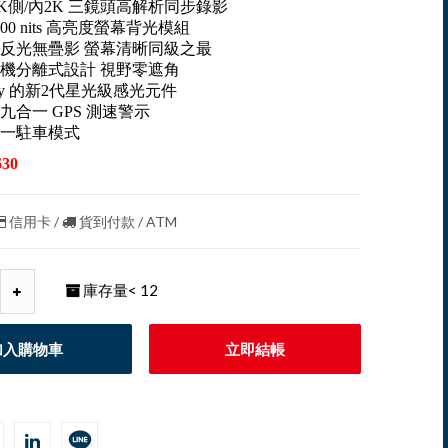
2K側/內2K 三鏡頭高解析同步錄影
00 nits 高亮度螢幕背光模組
反光無疊影 螢幕清晰同級之最
機分離式設計 視野零遮角
ny 的新2代星光級感光元件
九合一 GPS 測速警示
一駐車模式
30
信用卡 /
貨到付款 / ATM
庫存量
< 12
加入購物車
立即結帳