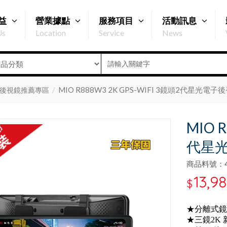
益
營業據點
服務項目
活動訊息
Us
Location
Service
News
MIO R888W3 2K GPS-WIFI 3鏡頭2代星光電子
後視鏡推薦專區
MIO 
代星光
商品料號：47
13,9
$
★分離式鏡
★三鏡2K 