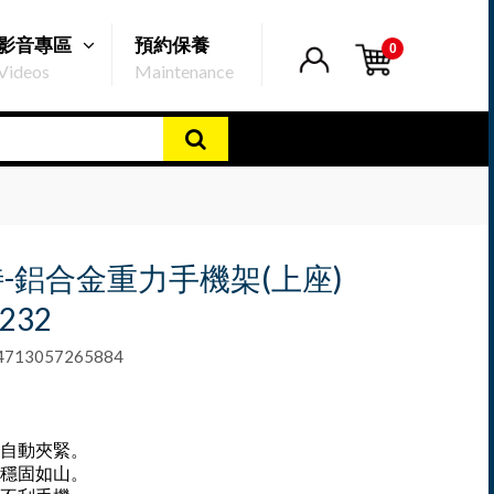
影音專區
預約保養
0
Videos
Maintenance
-鋁合金重力手機架(上座)
232
13057265884
自動夾緊。
穩固如山。