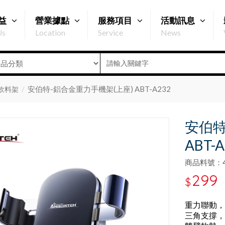
益
營業據點
服務項目
活動訊息
Us
Location
Service
News
安伯特-鋁合金重力手機架(上座) ABT-A232
飲料架
安伯特
ABT-A
商品料號：47
299
$
重力聯動，
三角支撐，