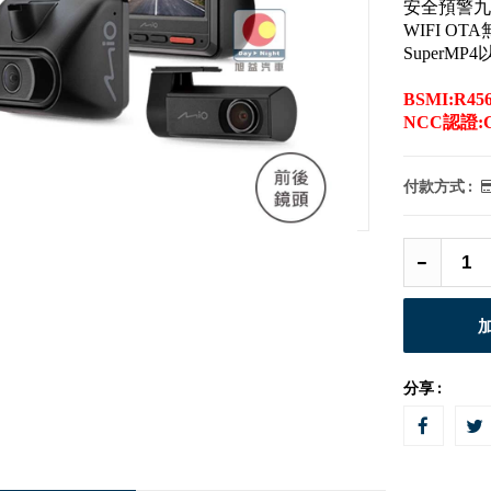
安全預警九合
WIFI O
SuperM
BSMI:R456
NCC認證:C
付款方式 :
分享 :