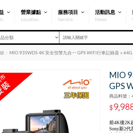
益
營業據點
服務項目
活動訊息
Us
Location
Service
News
MIO 935WDS 4K 安全預警九合一 GPS WIFI行車記錄器＋64G
頭
MIO 
GPS 
商品料號：47
9,98
$
前4K後2
Sony新2