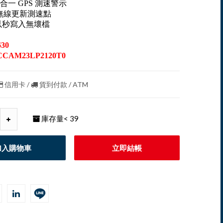
一 GPS 測速警示
TA無線更新測速點
P4以秒寫入無壞檔
30
CAM23LP2120T0
信用卡 /
貨到付款 / ATM
庫存量
< 39
加入購物車
立即結帳