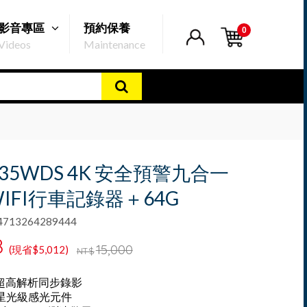
影音專區
預約保養
0
Videos
Maintenance
935WDS 4K 安全預警九合一
WIFI行車記錄器＋64G
13264289444
8
15,000
(現省$5,012)
NT$
K超高解析同步錄影
代星光級感光元件