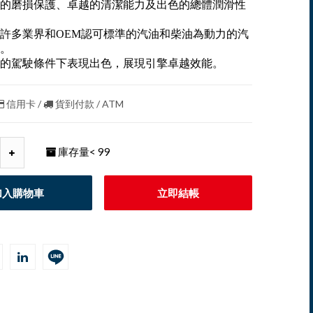
的磨損保護、卓越的清潔能力及出色的總體潤滑性
許多業界和OEM認可標準的汽油和柴油為動力的汽
。
的駕駛條件下表現出色，展現引擎卓越效能。
信用卡 /
貨到付款 / ATM
庫存量
< 99
加入購物車
立即結帳