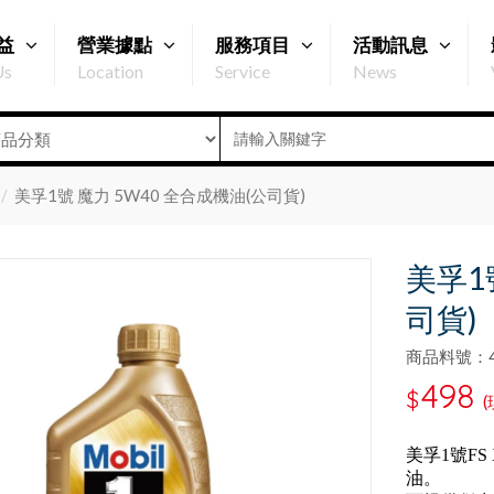
益
營業據點
服務項目
活動訊息
Us
Location
Service
News
美孚1號 魔力 5W40 全合成機油(公司貨)
美孚1
司貨)
商品料號：47
498
$
(
美孚1號FS
油。