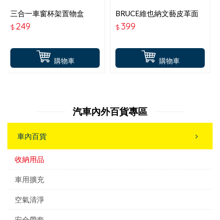
三合一車窗杯架置物盒
BRUCE維也納文藝皮革面
PNS-SCUP13
紙套-黑 BR-528869
249
399
$
$
購物車
購物車
汽車內外百貨專區
車內百貨
收納用品
車用擴充
空氣清淨
安全帶套