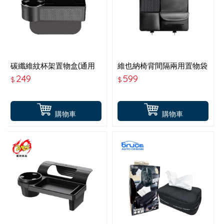
碳纖維紋杯架置物盒(通用
維也納椅背間隔兩用置物袋
正副駕使用)
249
599
$
$
購物車
購物車