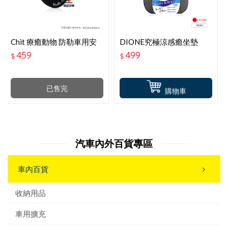
Chit 療癒動物 防勒車用安
DIONE究極涼感癒坐墊
全帶枕-黑貓咪 HG-SB-01
DC521
459
499
$
$
已售完
購物車
汽車內外百貨專區
車內百貨
收納用品
車用擴充