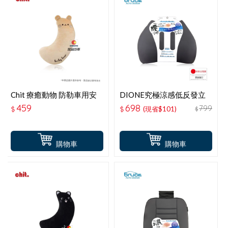
Chit 療癒動物 防勒車用安
DIONE究極涼感低反發立
全帶枕-可愛小熊 HG-SB-
體舒腰墊 DC525
459
698
799
$
$
(現省$101)
$
03
購物車
購物車