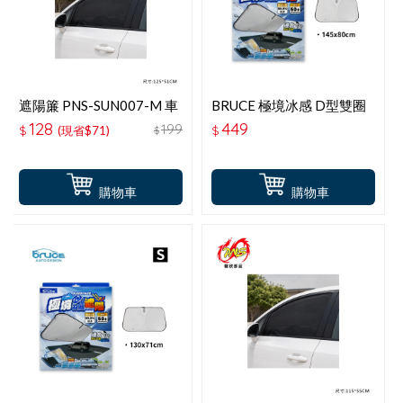
遮陽簾 PNS-SUN007-M 車
BRUCE 極境冰感 D型雙圈
窗遮陽防蚊罩 M(轎車用)2
遮陽L-145x80CM
128
449
199
$
(現省$71)
$
$
入
購物車
購物車