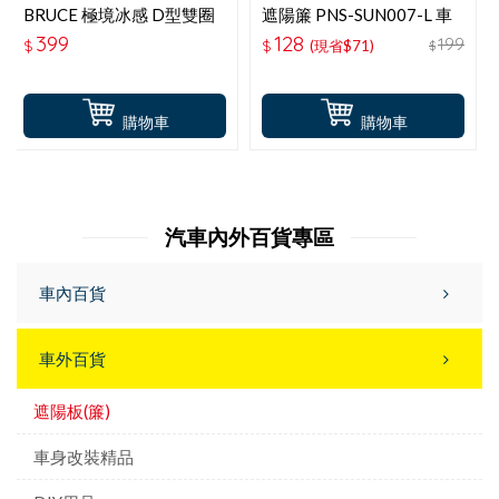
BRUCE 極境冰感 D型雙圈
遮陽簾 PNS-SUN007-L 車
遮陽S-130x71CM
窗遮陽防蚊罩 L(RV車用)2
399
128
199
$
$
(現省$71)
$
入
購物車
購物車
汽車內外百貨專區
車內百貨
車外百貨
遮陽板(簾)
車身改裝精品