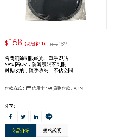
168
$
189
(現省$21)
NT$
瞬間消除刺眼眩光、單手即貼
99% 隔UV，防曬護眼不刺眼
對黏收納，隨手收納、不佔空間
付款方式 :
信用卡 /
貨到付款 / ATM
分享 :
商品介紹
規格說明