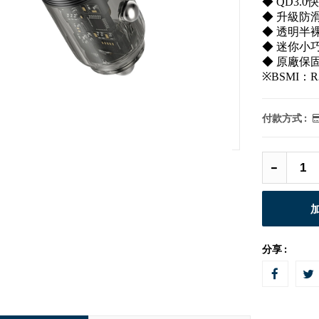
◆ QD3
◆ 升級防
◆ 透明半
◆ 迷你小
◆ 原廠保
※BSMI：R
付款方式 :
分享 :