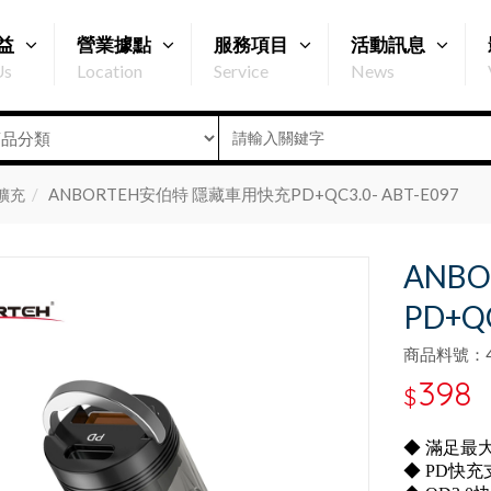
益
營業據點
服務項目
活動訊息
Us
Location
Service
News
ANBORTEH安伯特 隱藏車用快充PD+QC3.0- ABT-E097
擴充
ANB
PD+QC
商品料號：47
398
$
◆ 滿足最
◆ PD快充