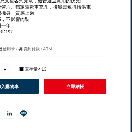
.0快充支援各式充電，最普遍且實用的快充口
滑彈片、穩定鎖緊車充孔，接觸靈敏持續供電
裸機身，質感上乘
巧，不影響內裝
固一年
3D197
信用卡 /
貨到付款 / ATM
庫存量
< 13
加入購物車
立即結帳