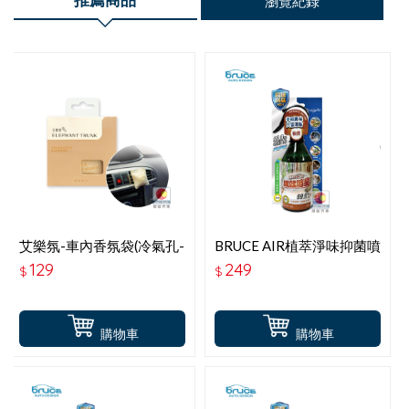
瀏覽紀錄
艾樂氛-車內香氛袋(冷氣孔-
BRUCE AIR植萃淨味抑菌噴
室內吊掛2用)-雪松柚茶(柑
霧-柚青
129
249
$
$
橘木質調) PW-801
購物車
購物車