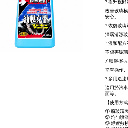
? 提升視
改善玻璃模
安心。
? 恢復玻
深層清潔玻
?️ 溫和配
不傷害玻璃
⚡ 噴灑擦
簡單操作、
? 多用途適
適用於汽車
面等。
【使用方式
① 將玻璃
② 均勻噴
③ 靜置數