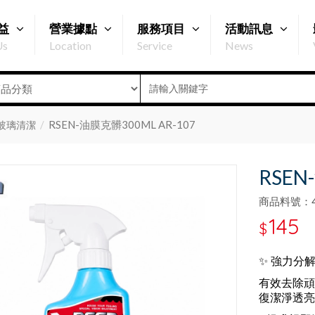
益
營業據點
服務項目
活動訊息
Us
Location
Service
News
RSEN-油膜克髒300ML AR-107
玻璃清潔
RSEN
商品料號：47
145
$
✨ 強力分
有效去除頑
復潔淨透亮