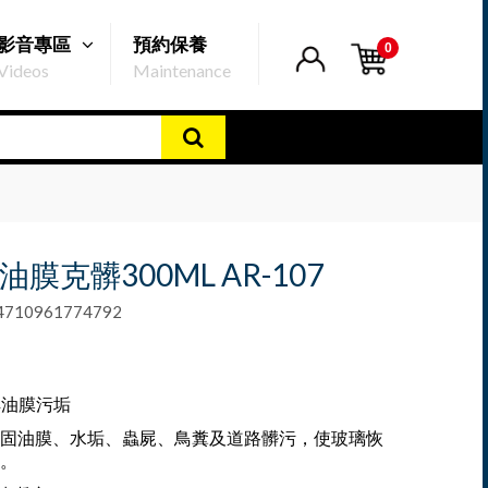
影音專區
預約保養
0
Videos
Maintenance
-油膜克髒300ML AR-107
10961774792
解油膜污垢
固油膜、水垢、蟲屍、鳥糞及道路髒污，使玻璃恢
。