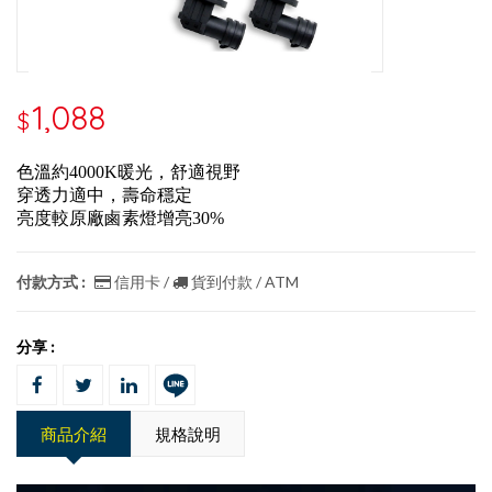
1,088
$
色溫約4000K暖光，舒適視野
穿透力適中，壽命穩定
亮度較原廠鹵素燈增亮30%
付款方式 :
信用卡 /
貨到付款 / ATM
分享 :
商品介紹
規格說明