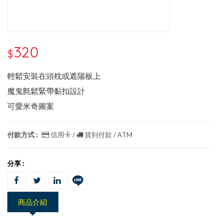
320
$
輕鬆安裝在頭枕或遮陽板上
魔鬼氈鬆緊帶黏扣設計
可愛米奇圖案
付款方式 :
信用卡 /
貨到付款 / ATM
分享 :
商品介紹